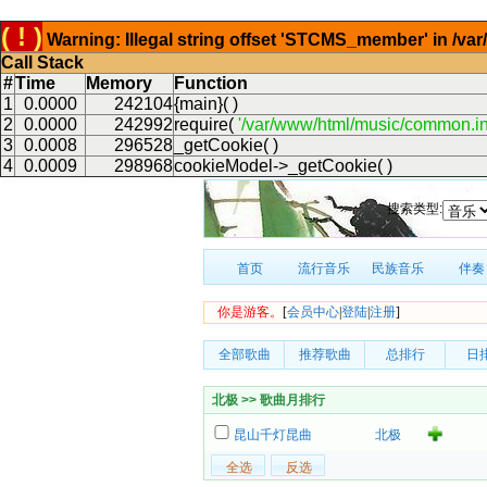
( ! )
Warning: Illegal string offset 'STCMS_member' in /v
Call Stack
#
Time
Memory
Function
1
0.0000
242104
{main}( )
2
0.0000
242992
require(
'/var/www/html/music/common.in
3
0.0008
296528
_getCookie( )
4
0.0009
298968
cookieModel->_getCookie( )
搜索类型:
首页
流行音乐
民族音乐
伴奏
你是游客。
[
会员中心
|
登陆
|
注册
]
全部歌曲
推荐歌曲
总排行
日
北极 >> 歌曲月排行
昆山千灯昆曲
北极