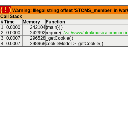
( ! )
Warning: Illegal string offset 'STCMS_member' in /v
Call Stack
#
Time
Memory
Function
1
0.0000
242104
{main}( )
2
0.0000
242992
require(
'/var/www/html/music/common.in
3
0.0007
296528
_getCookie( )
4
0.0007
298968
cookieModel->_getCookie( )