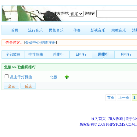
搜索类型:
关键词:
首页
流行音乐
民族音乐
伴奏
影视音乐
宗教音乐
清
你是游客。
[
会员中心
|
登陆
|
注册
]
全部歌曲
推荐歌曲
总排行
日排行
周排行
月排行
北极 >> 歌曲周排行
昆山千灯昆曲
北极
首页
上一页
1
设为首页
|
加入收藏
|
关于我
版权所有© 2009 PHPSTCMS.COM. All 