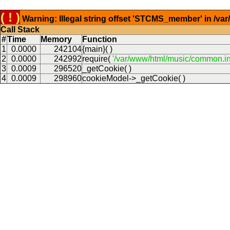
( ! )
Warning: Illegal string offset 'STCMS_member' in /v
Call Stack
#
Time
Memory
Function
1
0.0000
242104
{main}( )
2
0.0000
242992
require(
'/var/www/html/music/common.in
3
0.0009
296520
_getCookie( )
4
0.0009
298960
cookieModel->_getCookie( )