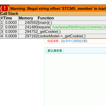
( ! )
Warning: Illegal string offset 'STCMS_member' in /v
Call Stack
#
Time
Memory
Function
1
0.0000
240592
{main}( )
2
0.0000
241480
require(
'/var/www/html/music/common.in
3
0.0009
294752
_getCookie( )
4
0.0009
297192
cookieModel->_getCookie( )
你是游客。
[
会员中心
|
登陆
|
注册
]
默认服务器