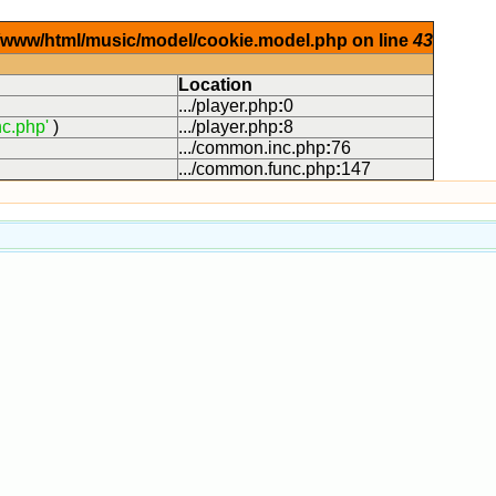
ar/www/html/music/model/cookie.model.php on line
43
Location
.../player.php
:
0
c.php'
)
.../player.php
:
8
.../common.inc.php
:
76
.../common.func.php
:
147