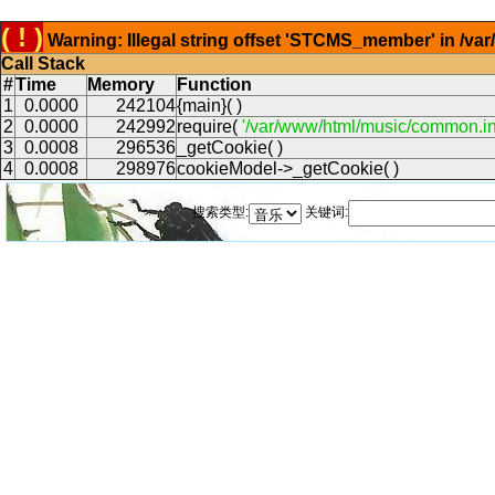
( ! )
Warning: Illegal string offset 'STCMS_member' in /v
Call Stack
#
Time
Memory
Function
1
0.0000
242104
{main}( )
2
0.0000
242992
require(
'/var/www/html/music/common.in
3
0.0008
296536
_getCookie( )
4
0.0008
298976
cookieModel->_getCookie( )
搜索类型:
关键词: