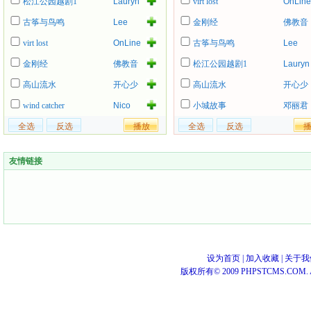
松江公园越剧1
Lauryn
virt lost
OnLine
Hill
古筝与鸟鸣
Lee
金刚经
佛教音
Roy
乐
virt lost
OnLine
古筝与鸟鸣
Lee
Parnell
Roy
金刚经
佛教音
松江公园越剧1
Lauryn
Parnell
乐
Hill
高山流水
开心少
高山流水
开心少
女组
女组
wind catcher
Nico
小城故事
邓丽君
友情链接
设为首页
|
加入收藏
|
关于我
版权所有© 2009 PHPSTCMS.COM. All 