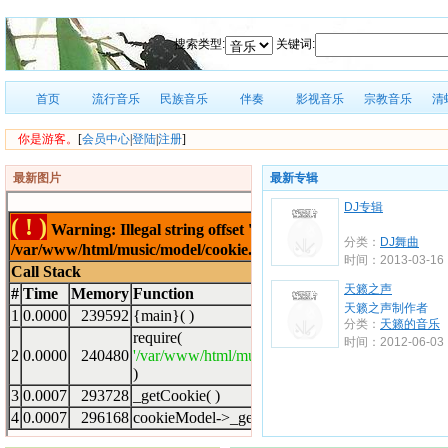
搜索类型:
关键词:
首页
流行音乐
民族音乐
伴奏
影视音乐
宗教音乐
清
你是游客。
[
会员中心
|
登陆
|
注册
]
最新图片
最新专辑
DJ专辑
分类：
DJ舞曲
时间：2013-03-16
天籁之声
天籁之声制作者
分类：
天籁的音乐
时间：2012-06-03