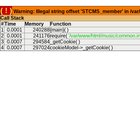
( ! )
Warning: Illegal string offset 'STCMS_member' in /v
Call Stack
#
Time
Memory
Function
1
0.0001
240288
{main}( )
2
0.0001
241176
require(
'/var/www/html/music/common.in
3
0.0007
294584
_getCookie( )
4
0.0007
297024
cookieModel->_getCookie( )