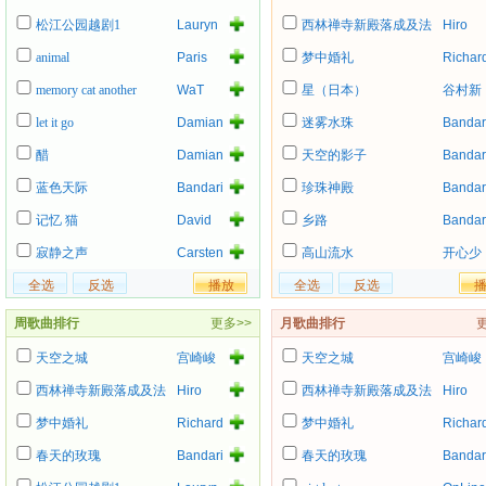
of
松江公园越剧1
Lauryn
西林禅寺新殿落成及法
Hiro
Death
Hill
事
Metal
animal
Paris
梦中婚礼
Richar
Hilton
Ashcrof
memory cat another
WaT
星（日本）
谷村新
司
let it go
Damian
迷雾水珠
Bandar
Marley
醋
Damian
天空的影子
Bandar
Marley
蓝色天际
Bandari
珍珠神殿
Bandar
记忆 猫
David
乡路
Bandar
Young
寂静之声
Carsten
高山流水
开心少
Schnell
女组
周歌曲排行
更多>>
月歌曲排行
天空之城
宫崎峻
天空之城
宫崎峻
西林禅寺新殿落成及法
Hiro
西林禅寺新殿落成及法
Hiro
事
事
梦中婚礼
Richard
梦中婚礼
Richar
Ashcroft
Ashcrof
春天的玫瑰
Bandari
春天的玫瑰
Bandar