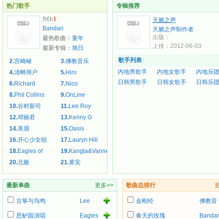
热门歌手
专辑推荐
NO:
1
天籁之声
Bandari
天籁之声制作者
出版：
最热歌曲：
童年
上传：2012-06-03
最新专辑：
旭日
歌手列表
2.
宫崎峻
3.
佛教音乐
内地男歌手
内地女歌手
内地乐
4.
清蝉用户
5.
Hiro
日韩男歌手
日韩女歌手
日韩乐
6.
Richard
7.
Nico
8.
Phil Collins
9.
OnLine
Ashcroft
10.
谷村新司
11.
Lee Roy
12.
邓丽君
13.
Kenny G
Parnell
14.
美眉
15.
Oasis
16.
开心少女组
17.
Lauryn Hill
18.
Eagles of
19.
Kangta&Vanness(安
20.
北极
21.
黄安
Death Metal
七炫.吴建豪)
最新单曲
更多>>
歌曲总排行
古筝与鸟鸣
Lee
金刚经
佛教音
Roy
乐
思鲈园演唱
Eagles
春天的玫瑰
Bandar
Parnell