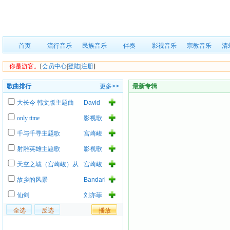
首页
流行音乐
民族音乐
伴奏
影视音乐
宗教音乐
清
你是游客。
[
会员中心
|
登陆
|
注册
]
歌曲排行
更多>>
最新专辑
大长今 韩文版主题曲
David
Gilmour
only time
影视歌
曲
千与千寻主题歌
宫崎峻
射雕英雄主题歌
影视歌
曲
天空之城（宫崎峻）从
宫崎峻
天而降的少女
故乡的风景
Bandari
仙剑
刘亦菲