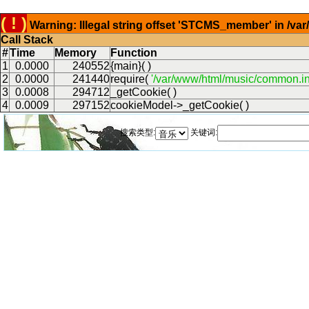
( ! )
Warning: Illegal string offset 'STCMS_member' in /v
Call Stack
#
Time
Memory
Function
1
0.0000
240552
{main}( )
2
0.0000
241440
require(
'/var/www/html/music/common.in
3
0.0008
294712
_getCookie( )
4
0.0009
297152
cookieModel->_getCookie( )
搜索类型:
关键词: