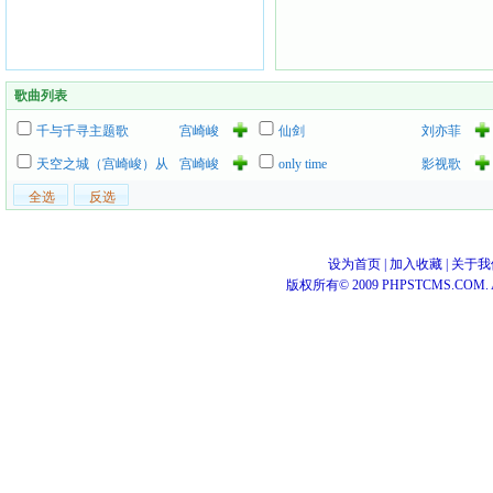
歌曲列表
千与千寻主题歌
宫崎峻
仙剑
刘亦菲
天空之城（宫崎峻）从
宫崎峻
only time
影视歌
天而降的少女
曲
设为首页
|
加入收藏
|
关于我
版权所有© 2009 PHPSTCMS.COM. All 