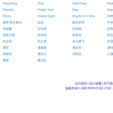
Ping Pung
Pink
Pink Floyd
Pin
Placebo
Plastic Tree
Play
Pop
Prince
Project Early
Psycho le Cemu
Puff
佩蒂 勒夫莱丝
品冠
帕瓦罗蒂
平
彭丽媛
彭佳慧
彭海桐
彭
普普乐团
朴奇英
朴孝信
朴
朴正炫
朴正贤
朴火耀飞
朴
潘军
潘嘉丽
潘安邦
潘
潘迪华
潘长江
澎恰恰
片
葡桃
飘乐队
设为首页
|
加入收藏
|
关于我
版权所有© 2009 PHPSTCMS.COM. All 