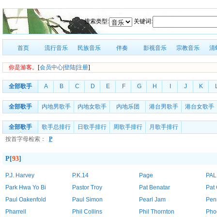
搜索类型:
关键词:
首页
流行音乐
民族音乐
伴奏
影视音乐
宗教音乐
清
你是游客。
[
会员中心
|
登陆
|
注册
]
全部歌手
A
B
C
D
E
F
G
H
I
J
K
全部歌手
内地男歌手
内地女歌手
内地乐团
港台男歌手
港台女歌手
全部歌手
歌手总排行
日歌手排行
周歌手排行
月歌手排行
按首字母检索：
P
P[
93
]
P.J. Harvey
P.K.14
Page
PAL
Park Hwa Yo Bi
Pastor Troy
Pat Benatar
Pat
Paul Oakenfold
Paul Simon
Pearl Jam
Pen
Pharrell
Phil Collins
Phil Thornton
Pho