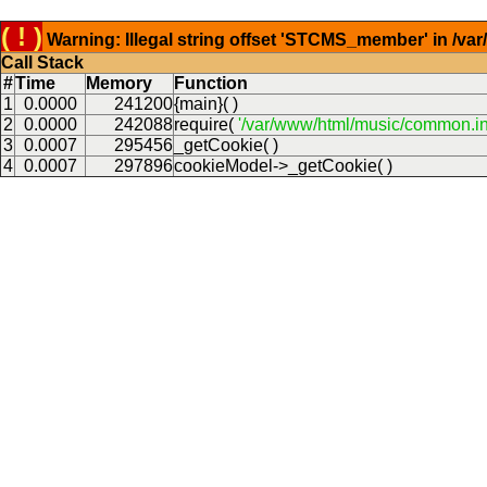
( ! )
Warning: Illegal string offset 'STCMS_member' in /v
Call Stack
#
Time
Memory
Function
1
0.0000
241200
{main}( )
2
0.0000
242088
require(
'/var/www/html/music/common.in
3
0.0007
295456
_getCookie( )
4
0.0007
297896
cookieModel->_getCookie( )