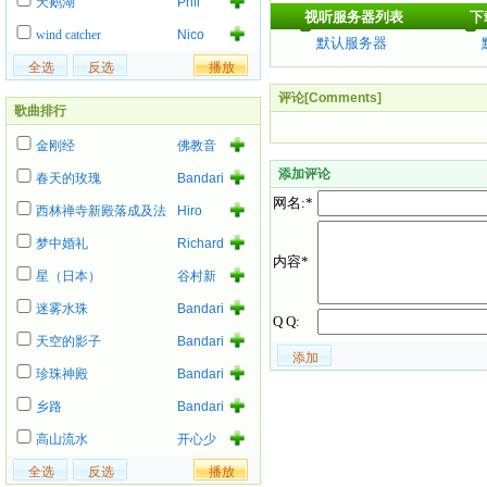
天鹅湖
Phil
视听服务器列表
下
Collins
wind catcher
Nico
默认服务器
评论[Comments]
歌曲排行
金刚经
佛教音
乐
添加评论
春天的玫瑰
Bandari
网名:*
西林禅寺新殿落成及法
Hiro
事
梦中婚礼
Richard
内容*
Ashcroft
星（日本）
谷村新
司
迷雾水珠
Bandari
Q Q:
天空的影子
Bandari
珍珠神殿
Bandari
乡路
Bandari
高山流水
开心少
女组