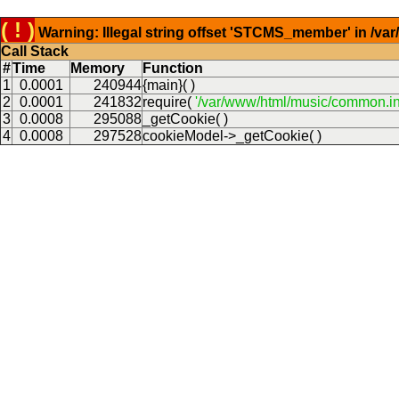
( ! )
Warning: Illegal string offset 'STCMS_member' in /v
Call Stack
#
Time
Memory
Function
1
0.0001
240944
{main}( )
2
0.0001
241832
require(
'/var/www/html/music/common.in
3
0.0008
295088
_getCookie( )
4
0.0008
297528
cookieModel->_getCookie( )