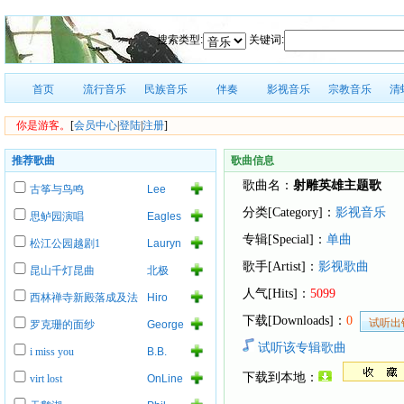
搜索类型:
关键词:
首页
流行音乐
民族音乐
伴奏
影视音乐
宗教音乐
清
你是游客。
[
会员中心
|
登陆
|
注册
]
推荐歌曲
歌曲信息
歌曲名：
射雕英雄主题歌
古筝与鸟鸣
Lee
Roy
分类[Category]：
影视音乐
思鲈园演唱
Eagles
Parnell
of
专辑[Special]：
单曲
松江公园越剧1
Lauryn
Death
Hill
Metal
歌手[Artist]：
影视歌曲
昆山千灯昆曲
北极
人气[Hits]：
5099
西林禅寺新殿落成及法
Hiro
事
下载[Downloads]：
0
罗克珊的面纱
George
Lynch
试听该专辑歌曲
i miss you
B.B.
King
下载到本地：
virt lost
OnLine