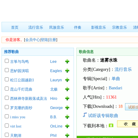
首页
流行音乐
民族音乐
伴奏
影视音乐
宗教音乐
清
你是游客。
[
会员中心
|
登陆
|
注册
]
推荐歌曲
歌曲信息
歌曲名：
迷雾水珠
古筝与鸟鸣
Lee
Roy
分类[Category]：
流行音乐
思鲈园演唱
Eagles
Parnell
of
专辑[Special]：
单曲
松江公园越剧1
Lauryn
Death
Hill
Metal
歌手[Artist]：
Bandari
昆山千灯昆曲
北极
人气[Hits]：
11361
西林禅寺新殿落成及法
Hiro
事
下载[Downloads]：
18
罗克珊的面纱
George
Lynch
试听该专辑歌曲
i miss you
B.B.
King
下载到本地：
virt lost
OnLine
天鹅湖
Phil