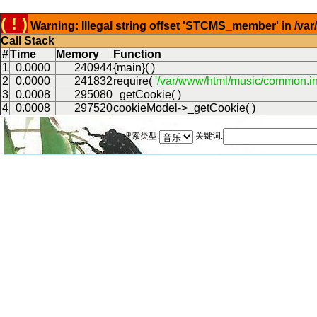
( ! )
Warning: Illegal string offset 'STCMS_member' in /v
Call Stack
#
Time
Memory
Function
1
0.0000
240944
{main}( )
2
0.0000
241832
require(
'/var/www/html/music/common.in
3
0.0008
295080
_getCookie( )
4
0.0008
297520
cookieModel->_getCookie( )
搜索类型:
关键词: