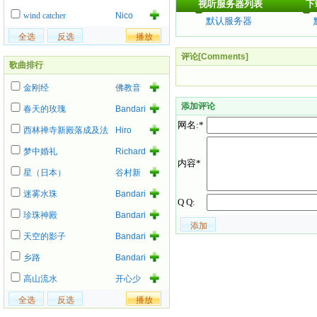
视听服务器列表
下
Collins
wind catcher
Nico
默认服务器
评论[Comments]
歌曲排行
金刚经
佛教音
乐
添加评论
春天的玫瑰
Bandari
网名:*
西林禅寺新殿落成及法
Hiro
事
梦中婚礼
Richard
内容*
Ashcroft
星（日本）
谷村新
司
迷雾水珠
Bandari
Q Q:
珍珠神殿
Bandari
天空的影子
Bandari
乡路
Bandari
高山流水
开心少
女组