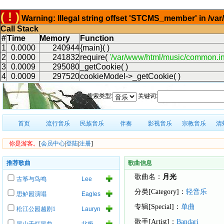
( ! )
Warning: Illegal string offset 'STCMS_member' in /v
Call Stack
#
Time
Memory
Function
1
0.0000
240944
{main}( )
2
0.0000
241832
require(
'/var/www/html/music/common.in
3
0.0009
295080
_getCookie( )
4
0.0009
297520
cookieModel->_getCookie( )
搜索类型:
关键词:
首页
流行音乐
民族音乐
伴奏
影视音乐
宗教音乐
清
你是游客。
[
会员中心
|
登陆
|
注册
]
推荐歌曲
歌曲信息
歌曲名：
月光
古筝与鸟鸣
Lee
Roy
分类[Category]：
轻音乐
思鲈园演唱
Eagles
Parnell
of
专辑[Special]：
单曲
松江公园越剧1
Lauryn
Death
Hill
Metal
歌手[Artist]：
Bandari