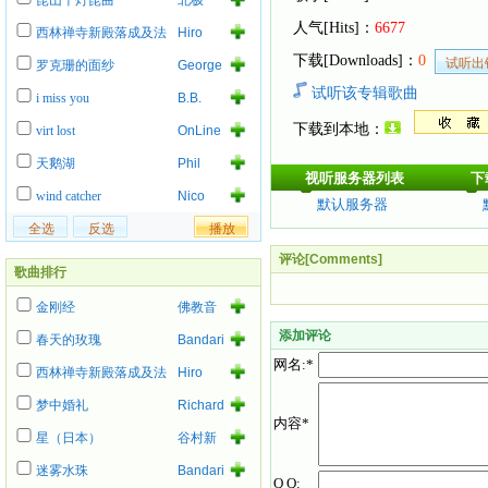
昆山千灯昆曲
北极
人气[Hits]：
6677
西林禅寺新殿落成及法
Hiro
事
下载[Downloads]：
0
罗克珊的面纱
George
Lynch
试听该专辑歌曲
i miss you
B.B.
King
下载到本地：
virt lost
OnLine
天鹅湖
Phil
视听服务器列表
下
Collins
wind catcher
Nico
默认服务器
评论[Comments]
歌曲排行
金刚经
佛教音
乐
添加评论
春天的玫瑰
Bandari
网名:*
西林禅寺新殿落成及法
Hiro
事
梦中婚礼
Richard
内容*
Ashcroft
星（日本）
谷村新
司
迷雾水珠
Bandari
Q Q: