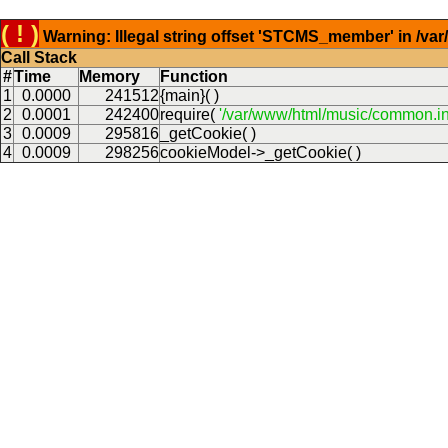
( ! )
Warning: Illegal string offset 'STCMS_member' in /v
Call Stack
#
Time
Memory
Function
1
0.0000
241512
{main}( )
2
0.0001
242400
require(
'/var/www/html/music/common.in
3
0.0009
295816
_getCookie( )
4
0.0009
298256
cookieModel->_getCookie( )