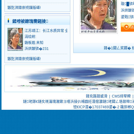
璇█锛
鏃犵浉鍏崇殑鏁版嵁!
浜烘皵锛
鍙戣
鍒嗙被鐐瑰嚮鎺掕
江苏靖江：长江水质异常 全市暂停供水
涓绘紨:
鍦板尯:未知
鍏�1閮ㄥ奖鐗�
浜烘皵锛�231
鏃犵浉鍏崇殑鏁版嵁!
鍏充簬鎴戜滑
|
CMS绯荤粺
鏈珯鎵€鏈夊唴瀹瑰潎鏉ヨ嚜浜掕仈缃戯紝濡傛灉鏈珯閮ㄥ垎鍐呭
铚€ICP澶�17037469鍙�-2
鑱旂郴QQ