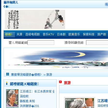
鏂伴椈鍔ㄦ
缃
€�:
棣栭〉
风景
连续电视剧
音乐KTV
日本剧
欧美音乐
探索科技
国产剧
涓撻
鍏ㄩ儴
褰撳墠浣嶇疆锛�
棣栭〉
›› 旅游
旅游
鍒嗙被鎺ㄨ崘鎺掕
江苏靖江：长江水质异常 全市暂停供水
涓绘紨:
江苏靖
鍦板尯:未知
涓绘紨
浜烘皵锛�231