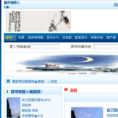
鏂伴椈鍔ㄦ
缃戠
€�:
棣栭〉
风景
连续电视剧
音乐KTV
日本剧
欧美音乐
探索科技
国产剧
涓撻
鍏ㄩ儴
褰撳墠浣嶇疆锛�
棣栭〉
›› 自拍
自拍
鍒嗙被鎺ㄨ崘鎺掕
自己拍摄的疑似UFO
涓绘紨:
自己拍
鍦板尯:未知
涓绘紨
浜烘皵锛�378