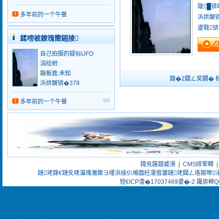
璇█锛
1
多年前的一个午餐
浜烘皵锛
鍙戣
鍒嗙被鐐瑰嚮鎺掕
自己拍摄的疑似UFO
涓绘紨:
鍦板尯:未知
鍏�2閮ㄥ奖鐗�
浜烘皵锛�378
1
335
多年前的一个午餐
鍏充簬鎴戜滑
|
CMS绯荤粺
鏈珯鎵€鏈夊唴瀹瑰潎鏉ヨ嚜浜掕仈缃戯紝濡傛灉鏈珯閮ㄥ垎鍐呭
铚€ICP澶�17037469鍙�-2
鑱旂郴QQ