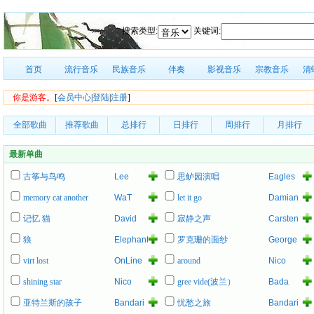
搜索类型:
关键词:
首页
流行音乐
民族音乐
伴奏
影视音乐
宗教音乐
清
你是游客。
[
会员中心
|
登陆
|
注册
]
全部歌曲
推荐歌曲
总排行
日排行
周排行
月排行
最新单曲
古筝与鸟鸣
Lee
思鲈园演唱
Eagles
Roy
of
memory cat another
WaT
let it go
Damian
Parnell
Death
Marley
Metal
记忆 猫
David
寂静之声
Carsten
Young
Schnell
狼
Elephant
罗克珊的面纱
George
Kashimashi
Lynch
virt lost
OnLine
around
Nico
shining star
Nico
gree vide(波兰）
Bada
亚特兰斯的孩子
Bandari
忧愁之旅
Bandari