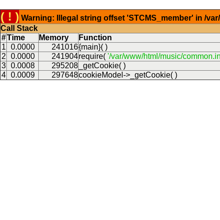
( ! )
Warning: Illegal string offset 'STCMS_member' in /v
Call Stack
#
Time
Memory
Function
1
0.0000
241016
{main}( )
2
0.0000
241904
require(
'/var/www/html/music/common.in
3
0.0008
295208
_getCookie( )
4
0.0009
297648
cookieModel->_getCookie( )