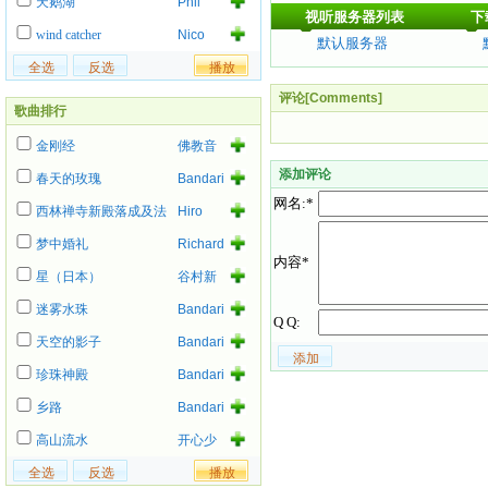
天鹅湖
Phil
视听服务器列表
下
Collins
wind catcher
Nico
默认服务器
评论[Comments]
歌曲排行
金刚经
佛教音
乐
添加评论
春天的玫瑰
Bandari
网名:*
西林禅寺新殿落成及法
Hiro
事
梦中婚礼
Richard
内容*
Ashcroft
星（日本）
谷村新
司
迷雾水珠
Bandari
Q Q:
天空的影子
Bandari
珍珠神殿
Bandari
乡路
Bandari
高山流水
开心少
女组