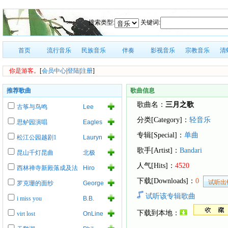
搜索类型:
关键词:
首页
流行音乐
民族音乐
伴奏
影视音乐
宗教音乐
清
你是游客。
[
会员中心
|
登陆
|
注册
]
推荐歌曲
歌曲信息
歌曲名：
三月之歌
古筝与鸟鸣
Lee
Roy
分类[Category]：
轻音乐
思鲈园演唱
Eagles
Parnell
of
专辑[Special]：
单曲
松江公园越剧1
Lauryn
Death
Hill
Metal
歌手[Artist]：
Bandari
昆山千灯昆曲
北极
人气[Hits]：
4520
西林禅寺新殿落成及法
Hiro
事
下载[Downloads]：
0
罗克珊的面纱
George
Lynch
试听该专辑歌曲
i miss you
B.B.
King
下载到本地：
virt lost
OnLine