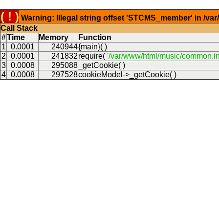
( ! )
Warning: Illegal string offset 'STCMS_member' in /v
Call Stack
#
Time
Memory
Function
1
0.0001
240944
{main}( )
2
0.0001
241832
require(
'/var/www/html/music/common.in
3
0.0008
295088
_getCookie( )
4
0.0008
297528
cookieModel->_getCookie( )